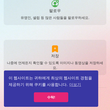
팔로우
유명인, 셀럽 등 많은 사람들을 팔로우하세요.
저장
나중에 언제든지 확인할 수 있도록 이미지나 동영상을 저장하세
요.
이 웹사이트는 귀하에게 최상의 웹사이트 경험을
제공하기 위해 쿠키를 사용합니다.
더보기
이용약관
개인정보보호정책
소개
Contact Us
블로그
수락!
언어
© 2026 고릴라그램