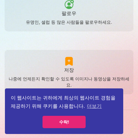
팔로우
유명인, 셀럽 등 많은 사람들을 팔로우하세요.
저장
나중에 언제든지 확인할 수 있도록 이미지나 동영상을 저장하세
요.
이 웹사이트는 귀하에게 최상의 웹사이트 경험을
제공하기 위해 쿠키를 사용합니다.
더보기
이용약관
개인정보보호정책
소개
Contact Us
블로그
수락!
언어
© 2026 고릴라그램